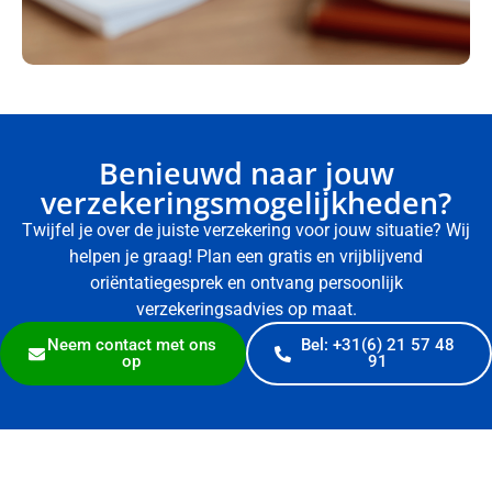
Benieuwd naar jouw
verzekeringsmogelijkheden?
Twijfel je over de juiste verzekering voor jouw situatie? Wij
helpen je graag! Plan een gratis en vrijblijvend
oriëntatiegesprek en ontvang persoonlijk
verzekeringsadvies op maat.
Neem contact met ons
Bel: +31(6) 21 57 48
op
91