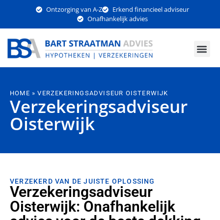
Ontzorging van A-Z
Erkend financieel adviseur
Onafhankelijk advies
Pensioen & 
HOME
»
VERZEKERINGSADVISEUR OISTERWIJK
Verzekeringsadviseur
Oisterwijk
VERZEKERD VAN DE JUISTE OPLOSSING
Verzekeringsadviseur
Oisterwijk: Onafhankelijk